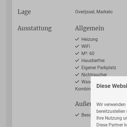
Lage
Overijssel, Markelo
Ausstattung
Allgemein
Heizung
WiFi
M²: 60
Haustierfrei
Eigener Parkplatz
Nichtraucher
Waschmaschine-Trock
Diese Websi
Kombination
Außenbereich
Wir verwenden C
bereitzustellen
Besonnte Terrasse
Ihre Nutzung u
Diese Partner 