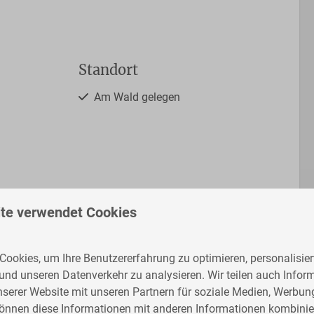
Standort
Am Wald gelegen
ner-
Zeig mehr ↓
te verwendet Cookies
Küche
ookies, um Ihre Benutzererfahrung zu optimieren, personalisiert
 und unseren Datenverkehr zu analysieren. Wir teilen auch Infor
Filterkaffeemaschine
nserer Website mit unseren Partnern für soziale Medien, Werbun
Geschirrspülmaschine
können diese Informationen mit anderen Informationen kombinier