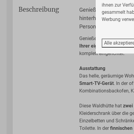
ihnen zur Verfü
Beschreibung
Genießen Sie einen la
gesammelt ha
hinterher in Ihrer eige
Werbung verwen
Personen ist komplett 
Genießen Sie einen lange
Alle akzeptier
Ihrer eigenen finnischen
komplett eingerichtet.
Wellness
Finnische Sauna
Ausstattung
Das helle, geräumige Wohn
Smart-TV-Gerät
. In der 
Kombinationsbackofen, Kü
Schlafzimmer
Diese Waldhütte hat
zwei
Zwei Einzelbetten
Kleiderschrank über die 
Einzelbetten
Einzelbetten und Schränk
Toilette. In der
finnischen