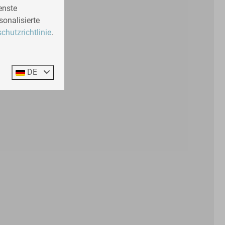
enste
sonalisierte
chutzrichtlinie
.
DE