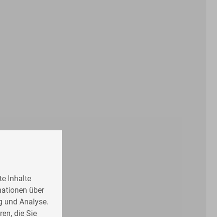
e Inhalte
mationen über
g und Analyse.
en, die Sie