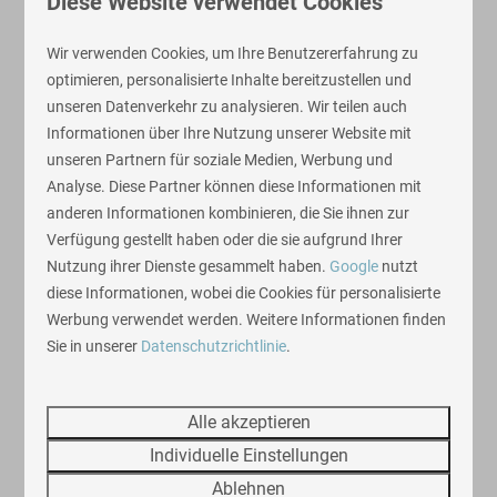
Diese Website verwendet Cookies
Ferienparks in Gelderland, Utrecht, Flevoland und
Overijssel sind zum Vermieten ideal. Sie entscheiden,
Wir verwenden Cookies, um Ihre Benutzererfahrung zu
ob Sie die Ferienunterkunft zur privaten Nutzung oder
optimieren, personalisierte Inhalte bereitzustellen und
für die Vermietung kaufen möchten. Wenn Sie sich
unseren Datenverkehr zu analysieren. Wir teilen auch
dafür entscheiden, eine Ferienunterkunft in den
Informationen über Ihre Nutzung unserer Website mit
Niederlanden zur Vermietung zu erwerben, nehmen wir
unseren Partnern für soziale Medien, Werbung und
Ihnen sämtliche Lasten ab. So können Sie von einer
Analyse. Diese Partner können diese Informationen mit
hervorragenden Mietrentabilität profitieren, ohne sich
anderen Informationen kombinieren, die Sie ihnen zur
um Dinge wie Instandhaltung, Belegung und
Verfügung gestellt haben oder die sie aufgrund Ihrer
Verwaltung Sorgen zu machen.
Nutzung ihrer Dienste gesammelt haben.
Google
nutzt
diese Informationen, wobei die Cookies für personalisierte
Werbung verwendet werden. Weitere Informationen finden
Sie in unserer
Datenschutzrichtlinie
.
Alle akzeptieren
Individuelle Einstellungen
Ablehnen