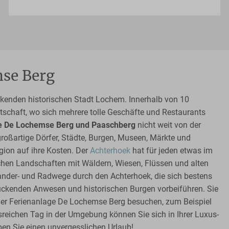
se Berg
ückenden historischen Stadt Lochem. Innerhalb von 10
tschaft, wo sich mehrere tolle Geschäfte und Restaurants
e De Lochemse Berg und Paaschberg
nicht weit von der
großartige Dörfer, Städte, Burgen, Museen, Märkte und
gion auf ihre Kosten. Der
Achterhoek
hat für jeden etwas im
ischen Landschaften mit Wäldern, Wiesen, Flüssen und alten
ander- und Radwege durch den Achterhoek, die sich bestens
uckenden Anwesen und historischen Burgen vorbeiführen. Sie
 der Ferienanlage De Lochemse Berg besuchen, zum Beispiel
sreichen Tag in der Umgebung können Sie sich in Ihrer Luxus-
en Sie einen unvergesslichen Urlaub!