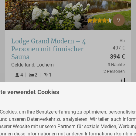
9
Lodge Grand Modern – 4
Ab
407 €
Personen mit finnischer
394 €
Sauna
Gelderland, Lochem
3 Nächte
2 Personen
4
2
1
Finnische Sauna
te verwendet Cookies
Schöner Ausblick
Am Wasser
ookies, um Ihre Benutzererfahrung zu optimieren, personalisiert
 und unseren Datenverkehr zu analysieren. Wir teilen auch Infor
nserer Website mit unseren Partnern für soziale Medien, Werbun
können diese Informationen mit anderen Informationen kombinier