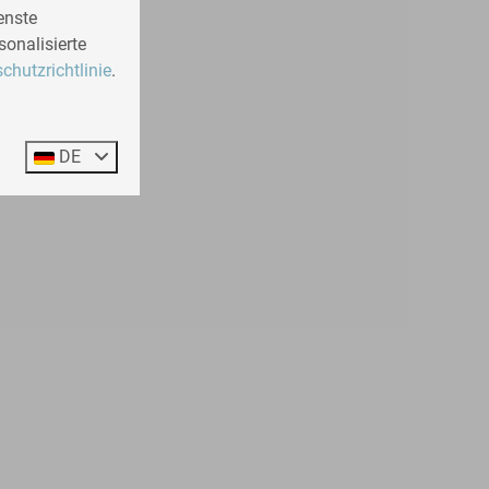
enste
sonalisierte
chutzrichtlinie
.
DE