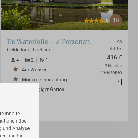
8,8
De Waterlelie – 4 Personen
Ab
430 €
Gelderland, Lochem
416 €
4
2
1
3 Nächte
Am Wasser
2 Personen
Moderne Einrichtung
Großzügiger Garten
e Inhalte
mationen über
g und Analyse.
en, die Sie