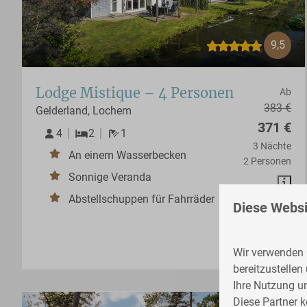
9,5
Lodge Mistique – 4 Personen
Ab
383 €
Gelderland, Lochem
371 €
4
2
1
3 Nächte
An einem Wasserbecken
2 Personen
Sonnige Veranda
Abstellschuppen für Fahrräder
Diese Websi
Wir verwenden C
bereitzustellen
Ihre Nutzung u
Diese Partner 