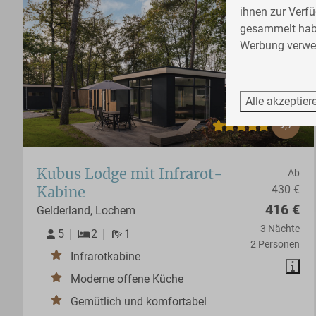
ihnen zur Verfü
gesammelt ha
Werbung verwen
Alle akzeptier
9,7
Kubus Lodge mit Infrarot-
Ab
430 €
Kabine
416 €
Gelderland, Lochem
3 Nächte
5
2
1
2 Personen
Infrarotkabine
Moderne offene Küche
Gemütlich und komfortabel