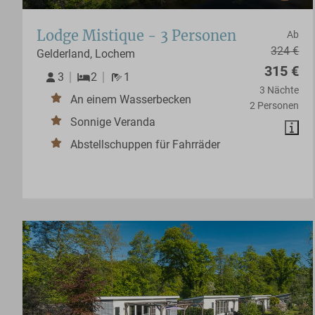
Lodge Mistique - 3 Personen
Ab
324 €
Gelderland, Lochem
315 €
3
2
1
3 Nächte
An einem Wasserbecken
2 Personen
Sonnige Veranda
Abstellschuppen für Fahrräder