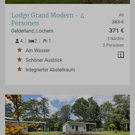
Lodge Grand Modern - 4
Ab
383 €
Personen
371 €
Gelderland, Lochem
3 Nächte
4
2
1
2 Personen
Am Wasser
Schöner Ausblick
Integrierter Abstellraum