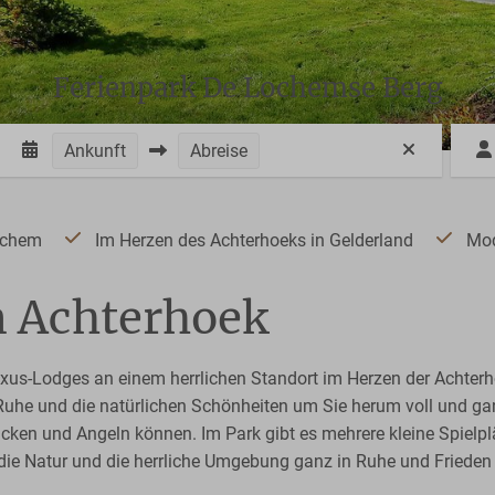
Ferienpark De Lochemse Berg
Ankunft
Abreise
Lochem
Im Herzen des Achterhoeks in Gelderland
Mod
m Achterhoek
uxus-Lodges an einem herrlichen Standort im Herzen der Achter
ie Ruhe und die natürlichen Schönheiten um Sie herum voll und g
icken und Angeln können. Im Park gibt es mehrere kleine Spielplä
die Natur und die herrliche Umgebung ganz in Ruhe und Friede