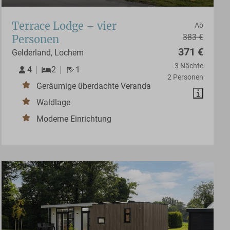
Terrace Lodge – vier
Ab
383 €
Personen
371 €
Gelderland, Lochem
3 Nächte
4
2
1
2 Personen
Geräumige überdachte Veranda
Waldlage
Moderne Einrichtung