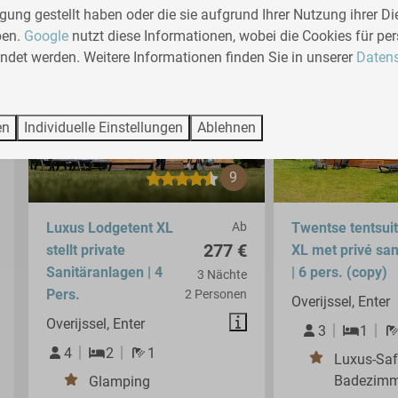
gung gestellt haben oder die sie aufgrund Ihrer Nutzung ihrer Di
ben.
Google
nutzt diese Informationen, wobei die Cookies für per
det werden. Weitere Informationen finden Sie in unserer
Datens
en
Individuelle Einstellungen
Ablehnen
9
Luxus Lodgetent XL
Ab
Twentse tentsui
277 €
stellt private
XL met privé san
Sanitäranlagen | 4
| 6 pers. (copy)
3 Nächte
Pers.
2 Personen
Overijssel, Enter
Overijssel, Enter
3
1
4
2
1
Luxus-Safa
Badezimm
Glamping