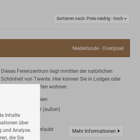
Sortieren nach: Preis niedrig - hoch
Niederlande - Overijssel
Dieses Ferienzentrum liegt inmitten der natürlichen
Schönheit von Twente. Hier können Sie in Lodges oder
Gruppenunterkünften wohnen.
Pool im Freien
Tennisplatz (außen)
e Inhalte
Twente
mationen über
Haustiere erlaubt
g und Analyse.
Mehr Informationen
en, die Sie