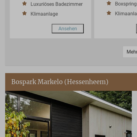
Boxspring
Luxuriöses Badezimmer
Klimaanl
Klimaanlage
Ansehen
Meh
Bospark Markelo (Hessenheem)