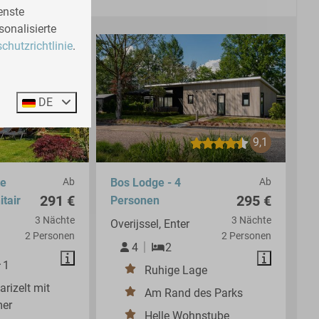
enste
sonalisierte
chutzrichtlinie
.
DE
9,1
te
Ab
Bos Lodge - 4
Ab
291 €
295 €
itair
Personen
3 Nächte
3 Nächte
Overijssel, Enter
2 Personen
2 Personen
4
2
1
Ruhige Lage
rizelt mit
Am Rand des Parks
er
Helle Wohnstube