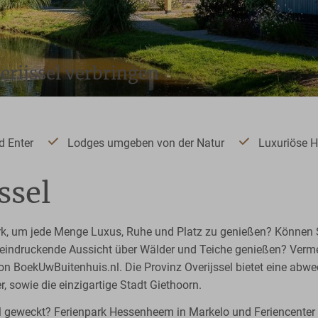
erijssel verbringen
d Enter
Lodges umgeben von der Natur
Luxuriöse H
ssel
 um jede Menge Luxus, Ruhe und Platz zu genießen? Können Sie 
eeindruckende Aussicht über Wälder und Teiche genießen? Vermei
on BoekUwBuitenhuis.nl. Die Provinz Overijssel bietet eine abwe
, sowie die einzigartige Stadt Giethoorn.
l geweckt? Ferienpark Hessenheem in Markelo und Feriencenter 't